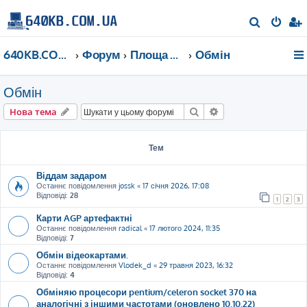
П
о
640KB.COM.UA
Форум
Площа Ринок
Обмін
ш
у
Обмін
к
Пошук
Розширений пошу
Нова тема
Тем
Віддам задаром
Останнє повідомлення
jossk
«
17 січня 2026, 17:08
Відповіді:
28
1
2
3
Карти AGP артефактні
Останнє повідомлення
radical
«
17 лютого 2024, 11:35
Відповіді:
7
Обмін відеокартами.
Останнє повідомлення
Vlodek_d
«
29 травня 2023, 16:32
Відповіді:
4
Обміняю процесори pentium/celeron socket 370 на
аналогічні з іншими частотами (оновлено 10.10.22)