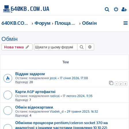
П
о
640KB.COM.UA
Форум
Площа Ринок
Обмін
ш
у
Обмін
к
Пошук
Розширений пошу
Нова тема
Тем
Віддам задаром
Останнє повідомлення
jossk
«
17 січня 2026, 17:08
Відповіді:
28
1
2
3
Карти AGP артефактні
Останнє повідомлення
radical
«
17 лютого 2024, 11:35
Відповіді:
7
Обмін відеокартами.
Останнє повідомлення
Vlodek_d
«
29 травня 2023, 16:32
Відповіді:
4
Обміняю процесори pentium/celeron socket 370 на
аналогічні з іншими частотами (оновлено 10.10.22)