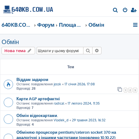
П
о
640KB.COM.UA
Форум
Площа Ринок
Обмін
ш
у
Обмін
к
Пошук
Розширений пошу
Нова тема
Тем
Віддам задаром
Останнє повідомлення
jossk
«
17 січня 2026, 17:08
Відповіді:
28
1
2
3
Карти AGP артефактні
Останнє повідомлення
radical
«
17 лютого 2024, 11:35
Відповіді:
7
Обмін відеокартами.
Останнє повідомлення
Vlodek_d
«
29 травня 2023, 16:32
Відповіді:
4
Обміняю процесори pentium/celeron socket 370 на
аналогічні з іншими частотами (оновлено 10.10.22)