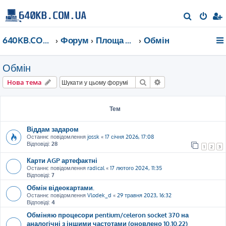
П
о
640KB.COM.UA
Форум
Площа Ринок
Обмін
ш
у
Обмін
к
Пошук
Розширений пошу
Нова тема
Тем
Віддам задаром
Останнє повідомлення
jossk
«
17 січня 2026, 17:08
Відповіді:
28
1
2
3
Карти AGP артефактні
Останнє повідомлення
radical
«
17 лютого 2024, 11:35
Відповіді:
7
Обмін відеокартами.
Останнє повідомлення
Vlodek_d
«
29 травня 2023, 16:32
Відповіді:
4
Обміняю процесори pentium/celeron socket 370 на
аналогічні з іншими частотами (оновлено 10.10.22)