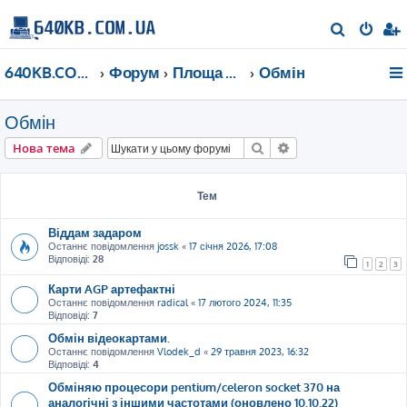
П
о
640KB.COM.UA
Форум
Площа Ринок
Обмін
ш
у
Обмін
к
Пошук
Розширений пошу
Нова тема
Тем
Віддам задаром
Останнє повідомлення
jossk
«
17 січня 2026, 17:08
Відповіді:
28
1
2
3
Карти AGP артефактні
Останнє повідомлення
radical
«
17 лютого 2024, 11:35
Відповіді:
7
Обмін відеокартами.
Останнє повідомлення
Vlodek_d
«
29 травня 2023, 16:32
Відповіді:
4
Обміняю процесори pentium/celeron socket 370 на
аналогічні з іншими частотами (оновлено 10.10.22)