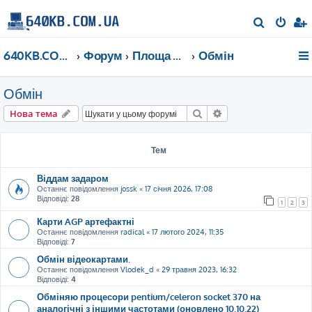
П
о
640KB.COM.UA
Форум
Площа Ринок
Обмін
ш
у
Обмін
к
Пошук
Розширений пошу
Нова тема
Тем
Віддам задаром
Останнє повідомлення
jossk
«
17 січня 2026, 17:08
Відповіді:
28
1
2
3
Карти AGP артефактні
Останнє повідомлення
radical
«
17 лютого 2024, 11:35
Відповіді:
7
Обмін відеокартами.
Останнє повідомлення
Vlodek_d
«
29 травня 2023, 16:32
Відповіді:
4
Обміняю процесори pentium/celeron socket 370 на
аналогічні з іншими частотами (оновлено 10.10.22)