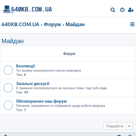
П
о
640KB.COM.UA
Форум
Майдан
ш
у
Майдан
к
Форум
Коллекції
Тут можна похизуватися своєю колекцією
Тем:
8
Загальні дискусії
Є бажання поспілкуватися на загальні теми, тоді тобі сюди
Тем:
49
Обговорюємо наш форум
Питання, зауваження та побажання щодо роботи форума
Тем:
7
Перейти