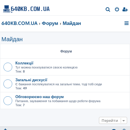
П
о
640KB.COM.UA
Форум
Майдан
ш
у
Майдан
к
Форум
Коллекції
Тут можна похизуватися своєю колекцією
Тем:
8
Загальні дискусії
Є бажання поспілкуватися на загальні теми, тоді тобі сюди
Тем:
49
Обговорюємо наш форум
Питання, зауваження та побажання щодо роботи форума
Тем:
7
Перейти