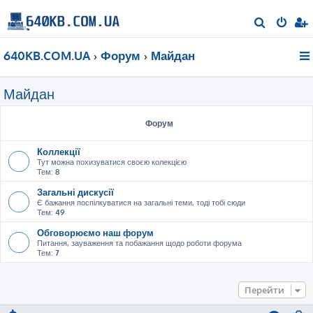
П
о
640KB.COM.UA
Форум
Майдан
ш
у
Майдан
к
Форум
Коллекції
Тут можна похизуватися своєю колекцією
Тем:
8
Загальні дискусії
Є бажання поспілкуватися на загальні теми, тоді тобі сюди
Тем:
49
Обговорюємо наш форум
Питання, зауваження та побажання щодо роботи форума
Тем:
7
Перейти