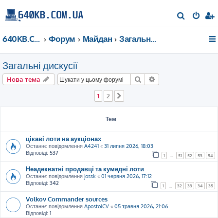
П
о
640KB.COM.UA
Форум
Майдан
Загальні дискусії
ш
у
Загальні дискусії
к
Пошук
Розширений пошу
Нова тема
1
2
Далі
Тем
цікаві лоти на аукціонах
Останнє повідомлення
A4241
«
31 липня 2026, 18:03
Відповіді:
537
1
…
51
52
53
54
Неадекватні продавці та кумедні лоти
Останнє повідомлення
jossk
«
01 червня 2026, 17:12
Відповіді:
342
1
…
32
33
34
35
Volkov Commander sources
Останнє повідомлення
ApostolCV
«
05 травня 2026, 21:06
Відповіді:
1