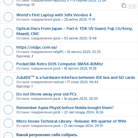
Останнє повідомлення
ApostolCV
«
13 серпня 2025, 23:54
Відповіді:
13
1
2
World's First Laptop with 3dfx Voodoo 4
Останнє повідомлення
jossk
«
28 квітня 2025, 17:14
Optical Discs From Japan – Part 6: TDK UV Guard, Fuji, LG/Sony,
Maxell, CMC
Останнє повідомлення
jossk
«
02 квітня 2025, 13:48
https://oldpc.com.ua/
Останнє повідомлення
helpPC
«
18 лютого 2025, 22:33
Відповіді:
2
Pocket386 Retro DOS Computer 386SX-40Mhz
Останнє повідомлення
jossk
«
18 лютого 2025, 19:28
ZuluIDE™ is a hardware interface between IDE bus and SD cards.
Останнє повідомлення
radical
«
17 січня 2025, 06:44
Відповіді:
1
Do not throw away your old PCs
Останнє повідомлення
jossk
«
16 грудня 2024, 20:53
Remember Ageia PhysX before Nvidia bought them?
Останнє повідомлення
jossk
«
22 листопада 2024, 16:26
Micro House Technical Library - Release: 4th quarter of 1996
Останнє повідомлення
jossk
«
21 листопада 2024, 20:01
Какой ретрокомп себе собрать.