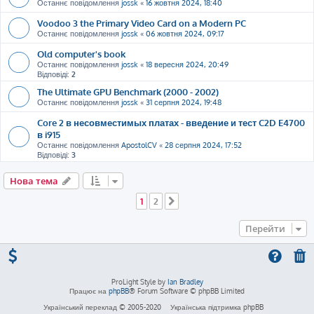
Останнє повідомлення
jossk
«
16 жовтня 2024, 18:40
Voodoo 3 the Primary Video Card on a Modern PC
Останнє повідомлення
jossk
«
06 жовтня 2024, 09:17
Old computer's book
Останнє повідомлення
jossk
«
18 вересня 2024, 20:49
Відповіді:
2
The Ultimate GPU Benchmark (2000 - 2002)
Останнє повідомлення
jossk
«
31 серпня 2024, 19:48
Core 2 в несовместимых платах - введение и тест C2D E4700
в i915
Останнє повідомлення
ApostolCV
«
28 серпня 2024, 17:52
Відповіді:
3
Нова тема
1
2
Далі
Перейти
ProLight Style by
Ian Bradley
Працює на
phpBB
® Forum Software © phpBB Limited
Український переклад © 2005-2020
Українська підтримка phpBB