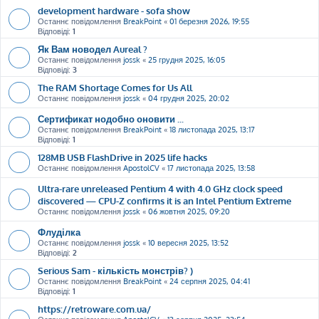
development hardware - sofa show
Останнє повідомлення
BreakPoint
«
01 березня 2026, 19:55
Відповіді:
1
Як Вам новодел Aureal ?
Останнє повідомлення
jossk
«
25 грудня 2025, 16:05
Відповіді:
3
The RAM Shortage Comes for Us All
Останнє повідомлення
jossk
«
04 грудня 2025, 20:02
Сертификат нодобно оновити ...
Останнє повідомлення
BreakPoint
«
18 листопада 2025, 13:17
Відповіді:
1
128MB USB FlashDrive in 2025 life hacks
Останнє повідомлення
ApostolCV
«
17 листопада 2025, 13:58
Ultra-rare unreleased Pentium 4 with 4.0 GHz clock speed
discovered — CPU-Z confirms it is an Intel Pentium Extreme
Останнє повідомлення
jossk
«
06 жовтня 2025, 09:20
Флуділка
Останнє повідомлення
jossk
«
10 вересня 2025, 13:52
Відповіді:
2
Serious Sam - кількість монстрів? )
Останнє повідомлення
BreakPoint
«
24 серпня 2025, 04:41
Відповіді:
1
https://retroware.com.ua/