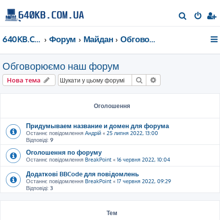
П
о
640KB.COM.UA
Форум
Майдан
Обговорюємо наш форум
ш
у
Обговорюємо наш форум
к
Пошук
Розширений пошу
Нова тема
Оголошення
Придумываем название и домен для форума
Останнє повідомлення
Андрій
«
25 липня 2022, 13:00
Відповіді:
9
Оголошення по форуму
Останнє повідомлення
BreakPoint
«
16 червня 2022, 10:04
Додаткові BBCode для повідомлень
Останнє повідомлення
BreakPoint
«
17 червня 2022, 09:29
Відповіді:
3
Тем