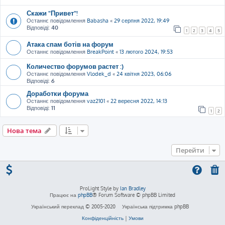
Скажи "Привет"!
Останнє повідомлення
Babasha
«
29 серпня 2022, 19:49
Відповіді:
40
1
2
3
4
5
Атака спам ботів на форум
Останнє повідомлення
BreakPoint
«
13 лютого 2024, 19:53
Количество форумов растет :)
Останнє повідомлення
Vlodek_d
«
24 квітня 2023, 06:06
Відповіді:
6
Доработки форума
Останнє повідомлення
vaz2101
«
22 вересня 2022, 14:13
Відповіді:
11
1
2
Нова тема
Перейти
ProLight Style by
Ian Bradley
Працює на
phpBB
® Forum Software © phpBB Limited
Український переклад © 2005-2020
Українська підтримка phpBB
Конфіденційність
|
Умови