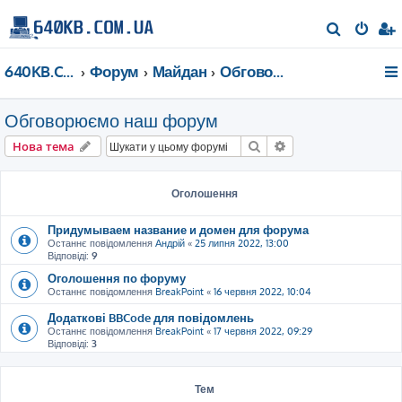
П
о
640KB.COM.UA
Форум
Майдан
Обговорюємо наш форум
ш
у
Обговорюємо наш форум
к
Пошук
Розширений пошу
Нова тема
Оголошення
Придумываем название и домен для форума
Останнє повідомлення
Андрій
«
25 липня 2022, 13:00
Відповіді:
9
Оголошення по форуму
Останнє повідомлення
BreakPoint
«
16 червня 2022, 10:04
Додаткові BBCode для повідомлень
Останнє повідомлення
BreakPoint
«
17 червня 2022, 09:29
Відповіді:
3
Тем