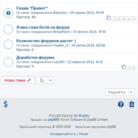
Скажи "Привет"!
Останнє повідомлення
Babasha
«
29 серпня 2022, 19:49
Відповіді:
40
1
2
3
4
5
Атака спам ботів на форум
Останнє повідомлення
BreakPoint
«
13 лютого 2024, 19:53
Количество форумов растет :)
Останнє повідомлення
Vlodek_d
«
24 квітня 2023, 06:06
Відповіді:
6
Доработки форума
Останнє повідомлення
vaz2101
«
22 вересня 2022, 14:13
Відповіді:
11
1
2
Нова тема
Перейти
ProLight Style by
Ian Bradley
Працює на
phpBB
® Forum Software © phpBB Limited
Український переклад © 2005-2020
Українська підтримка phpBB
Конфіденційність
|
Умови