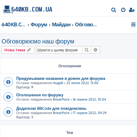
П
о
640KB.COM.UA
Форум
Майдан
Обговорюємо наш форум
ш
у
Обговорюємо наш форум
к
Пошук
Розширений пошу
Нова тема
Оголошення
Придумываем название и домен для форума
Останнє повідомлення
Андрій
«
25 липня 2022, 13:00
Відповіді:
9
Оголошення по форуму
Останнє повідомлення
BreakPoint
«
16 червня 2022, 10:04
Додаткові BBCode для повідомлень
Останнє повідомлення
BreakPoint
«
17 червня 2022, 09:29
Відповіді:
3
Тем