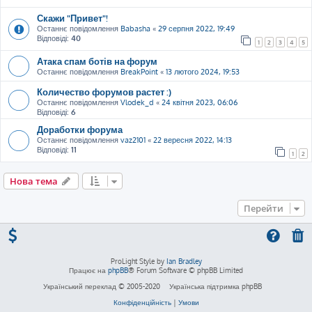
Скажи "Привет"!
Останнє повідомлення
Babasha
«
29 серпня 2022, 19:49
Відповіді:
40
1
2
3
4
5
Атака спам ботів на форум
Останнє повідомлення
BreakPoint
«
13 лютого 2024, 19:53
Количество форумов растет :)
Останнє повідомлення
Vlodek_d
«
24 квітня 2023, 06:06
Відповіді:
6
Доработки форума
Останнє повідомлення
vaz2101
«
22 вересня 2022, 14:13
Відповіді:
11
1
2
Нова тема
Перейти
ProLight Style by
Ian Bradley
Працює на
phpBB
® Forum Software © phpBB Limited
Український переклад © 2005-2020
Українська підтримка phpBB
Конфіденційність
|
Умови