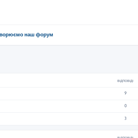
ворюємо наш форум
ирений пошук
ВІДПОВІДІ
9
0
3
ВІДПОВІДІ