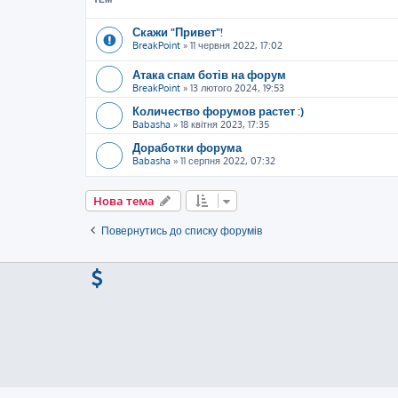
Скажи "Привет"!
BreakPoint
»
11 червня 2022, 17:02
Атака спам ботів на форум
BreakPoint
»
13 лютого 2024, 19:53
Количество форумов растет :)
Babasha
»
18 квітня 2023, 17:35
Доработки форума
Babasha
»
11 серпня 2022, 07:32
Нова тема
Повернутись до списку форумів