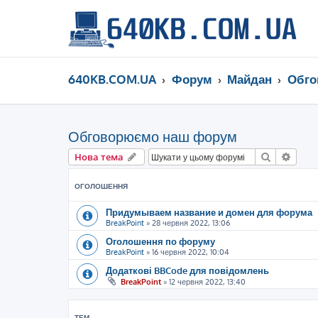
640KB.COM.UA
Форум
Майдан
Обго
Обговорюємо наш форум
Пошук
Розш
Нова тема
ОГОЛОШЕННЯ
Придумываем название и домен для форума
BreakPoint
»
28 червня 2022, 13:06
Оголошення по форуму
BreakPoint
»
16 червня 2022, 10:04
Додаткові BBCode для повідомлень
BreakPoint
»
12 червня 2022, 13:40
ТЕМ