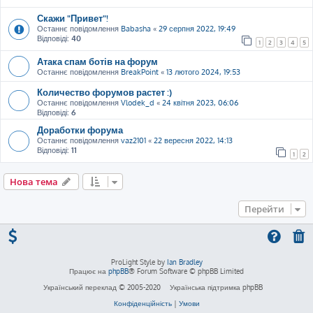
Скажи "Привет"!
Останнє повідомлення
Babasha
«
29 серпня 2022, 19:49
Відповіді:
40
1
2
3
4
5
Атака спам ботів на форум
Останнє повідомлення
BreakPoint
«
13 лютого 2024, 19:53
Количество форумов растет :)
Останнє повідомлення
Vlodek_d
«
24 квітня 2023, 06:06
Відповіді:
6
Доработки форума
Останнє повідомлення
vaz2101
«
22 вересня 2022, 14:13
Відповіді:
11
1
2
Нова тема
Перейти
ProLight Style by
Ian Bradley
Працює на
phpBB
® Forum Software © phpBB Limited
Український переклад © 2005-2020
Українська підтримка phpBB
Конфіденційність
|
Умови