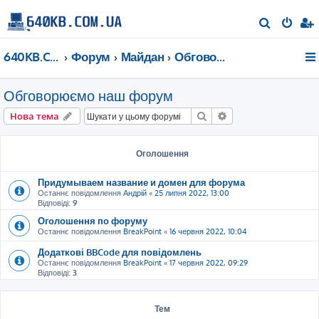
П
о
640KB.COM.UA
Форум
Майдан
Обговорюємо наш форум
ш
у
Обговорюємо наш форум
к
Пошук
Розширений пошу
Нова тема
Оголошення
Придумываем название и домен для форума
Останнє повідомлення
Андрій
«
25 липня 2022, 13:00
Відповіді:
9
Оголошення по форуму
Останнє повідомлення
BreakPoint
«
16 червня 2022, 10:04
Додаткові BBCode для повідомлень
Останнє повідомлення
BreakPoint
«
17 червня 2022, 09:29
Відповіді:
3
Тем