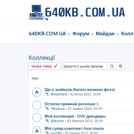
640KB.COM.UA
Форум
Майдан
Колл
Коллекції
Пошук
Розш
Нова тема
ТЕМ
Що я знайшов (багато великих фото)
BreakPoint
»
16 липня 2022, 16:03
Остатки прежней роскоши :)
Yokozuna
»
23 червня 2022, 00:05
Моя коллекция - DVD декодеры
Babasha
»
03 березня 2023, 20:00
Мій супер комплект Asus mania
vaz2101
»
10 серпня 2022, 19:48