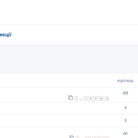
екції
ирений пошук
ВІДПОВІДІ
109
1
…
7
8
9
10
11
9
0
66