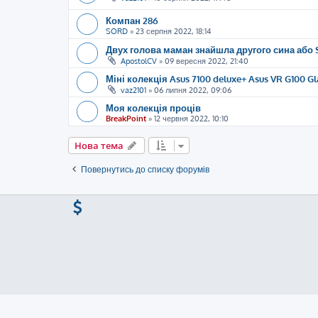
Компан 286
SORD
»
23 серпня 2022, 18:14
Двух голова маман знайшла другого сина або 
ApostolCV
»
09 вересня 2022, 21:40
Міні колекція Asus 7100 deluxe+ Asus VR G100 Gl
vaz2101
»
06 липня 2022, 09:06
Моя колекція проців
BreakPoint
»
12 червня 2022, 10:10
Нова тема
Повернутись до списку форумів