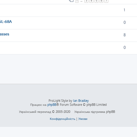
1
…
3
4
5
6
7
1
SL-68A
0
asses
8
0
ProLight Style by
Ian Bradley
Працює на
phpBB
® Forum Software © phpBB Limited
Український переклад © 2005-2020
Українська підтримка phpBB
Конфіденційність
|
Умови