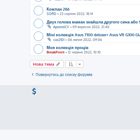
Компан 286
SORD
»
23 серпня 2022, 18:14
Двух голова маман знайшла другого сина або 
ApostolCV
»
09 вересня 2022, 21:40
Міні колекція Asus 7100 deluxe+ Asus VR G100 Gl
vaz2101
»
06 липня 2022, 09:06
Моя колекція проців
BreakPoint
»
12 червня 2022, 10:10
Нова тема
Повернутись до списку форумів