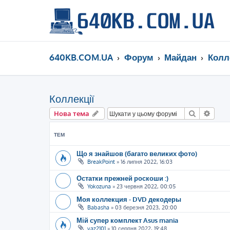
640KB.COM.UA
Форум
Майдан
Колл
Коллекції
Пошук
Розш
Нова тема
ТЕМ
Що я знайшов (багато великих фото)
BreakPoint
»
16 липня 2022, 16:03
Остатки прежней роскоши :)
Yokozuna
»
23 червня 2022, 00:05
Моя коллекция - DVD декодеры
Babasha
»
03 березня 2023, 20:00
Мій супер комплект Asus mania
vaz2101
»
10 серпня 2022, 19:48