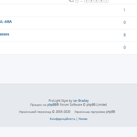
1
…
3
4
5
6
7
1
SL-68A
0
asses
8
0
ProLight Style by
Ian Bradley
Працює на
phpBB
® Forum Software © phpBB Limited
Український переклад © 2005-2020
Українська підтримка phpBB
Конфіденційність
|
Умови