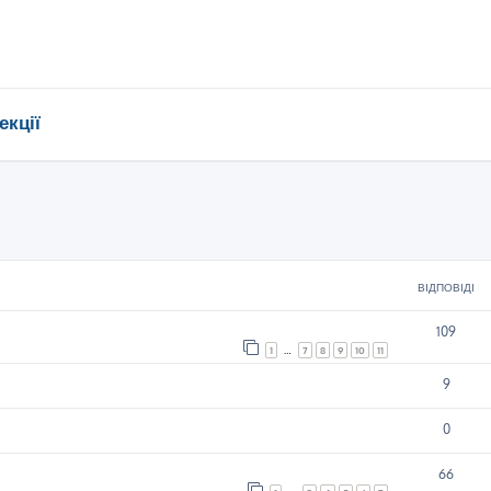
екції
ирений пошук
ВІДПОВІДІ
109
1
…
7
8
9
10
11
9
0
66