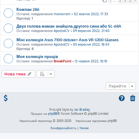
1
…
4
5
6
7
Компан 286
Останнє повідомлення
monoxrom
«
02 жовтня 2022, 17:33
Відповіді:
1
Двух голова маман знайшла другого сина або SL-68A
Останнє повідомлення
ApostolCV
«
09 вересня 2022, 21:40
Міні колекція Asus 7100 deluxe+ Asus VR G100 Glasses
Останнє повідомлення
ApostolCV
«
05 вересня 2022, 18:43
Відповіді:
8
Моя колекція проців
Останнє повідомлення
BreakPoint
«
12 червня 2022, 10:10
Нова тема
Перейти
ProLight Style by
Ian Bradley
Працює на
phpBB
® Forum Software © phpBB Limited
Український переклад © 2005-2020
Українська підтримка phpBB
Конфіденційність
|
Умови