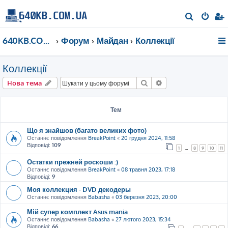
П
о
640KB.COM.UA
Форум
Майдан
Коллекції
ш
у
Коллекції
к
Пошук
Розширений пошу
Нова тема
Тем
Що я знайшов (багато великих фото)
Останнє повідомлення
BreakPoint
«
20 грудня 2024, 11:58
Відповіді:
109
1
…
8
9
10
11
Остатки прежней роскоши :)
Останнє повідомлення
BreakPoint
«
08 травня 2023, 17:18
Відповіді:
9
Моя коллекция - DVD декодеры
Останнє повідомлення
Babasha
«
03 березня 2023, 20:00
Мій супер комплект Asus mania
Останнє повідомлення
Babasha
«
27 лютого 2023, 15:34
Відповіді:
66