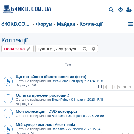
П
о
640KB.COM.UA
Форум
Майдан
Коллекції
ш
у
Коллекції
к
Пошук
Розширений пошу
Нова тема
Тем
Що я знайшов (багато великих фото)
Останнє повідомлення
BreakPoint
«
20 грудня 2024, 11:58
Відповіді:
109
1
…
8
9
10
11
Остатки прежней роскоши :)
Останнє повідомлення
BreakPoint
«
08 травня 2023, 17:18
Відповіді:
9
Моя коллекция - DVD декодеры
Останнє повідомлення
Babasha
«
03 березня 2023, 20:00
Мій супер комплект Asus mania
Останнє повідомлення
Babasha
«
27 лютого 2023, 15:34
Відповіді:
66