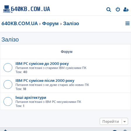
П
о
640KB.COM.UA
Форум
Залізо
ш
у
Залізо
к
Форум
IBM PC сумісне до 2000 року
Питання пов'язані з старими IBM сумісними ПК
Тем:
40
IBM PC сумісне після 2000 року
Питання пов'язані з не дуже старих або нових ПК
Тем:
18
Інші архітектури
Питання пов'язані з IBM PC несумісними ПК
Тем:
1
Перейти