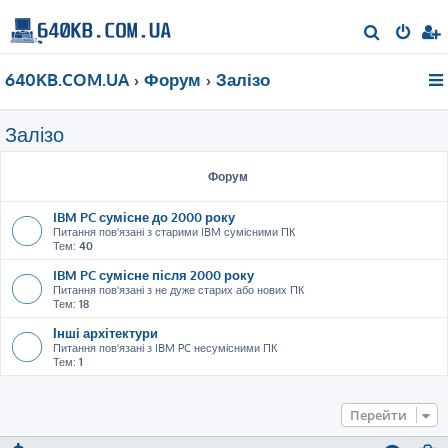
П
о
640KB.COM.UA
Форум
Залізо
ш
у
Залізо
к
Форум
IBM PC сумісне до 2000 року
Питання пов'язані з старими IBM сумісними ПК
Тем:
40
IBM PC сумісне після 2000 року
Питання пов'язані з не дуже старих або нових ПК
Тем:
18
Інші архітектури
Питання пов'язані з IBM PC несумісними ПК
Тем:
1
Перейти