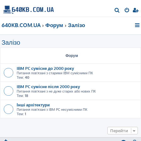
П
о
640KB.COM.UA
Форум
Залізо
ш
у
Залізо
к
Форум
IBM PC сумісне до 2000 року
Питання пов'язані з старими IBM сумісними ПК
Тем:
40
IBM PC сумісне після 2000 року
Питання пов'язані з не дуже старих або нових ПК
Тем:
18
Інші архітектури
Питання пов'язані з IBM PC несумісними ПК
Тем:
1
Перейти