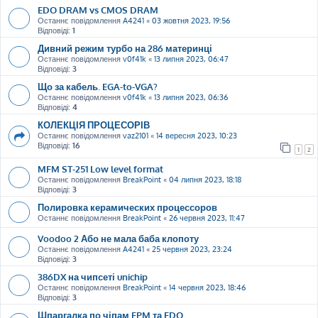
EDO DRAM vs CMOS DRAM
Останнє повідомлення
A4241
«
03 жовтня 2023, 19:56
Відповіді:
1
Дивний режим турбо на 286 материнці
Останнє повідомлення
v0f41k
«
13 липня 2023, 06:47
Відповіді:
3
Що за кабель. EGA-to-VGA?
Останнє повідомлення
v0f41k
«
13 липня 2023, 06:36
Відповіді:
4
КОЛЕКЦІЯ ПРОЦЕСОРІВ
Останнє повідомлення
vaz2101
«
14 вересня 2023, 10:23
Відповіді:
16
1
2
MFM ST-251 Low level format
Останнє повідомлення
BreakPoint
«
04 липня 2023, 18:18
Відповіді:
3
Полировка керамических процессоров
Останнє повідомлення
BreakPoint
«
26 червня 2023, 11:47
Voodoo 2 Або не мала баба клопоту
Останнє повідомлення
A4241
«
25 червня 2023, 23:24
Відповіді:
3
386DX на чипсеті unichip
Останнє повідомлення
BreakPoint
«
14 червня 2023, 18:46
Відповіді:
3
Шпаргалка по чіпам FPM та EDO