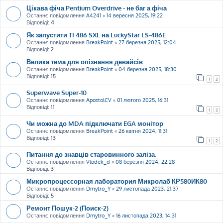
Цікава фіча Pentium Overdrive - не баг а фіча
Останнє повідомлення
A4241
«
14 вересня 2025, 19:22
Відповіді:
4
Як запустити TI 486 SXL на LuckyStar LS-486E
Останнє повідомлення
BreakPoint
«
27 березня 2025, 12:04
Відповіді:
2
Велика тема для опізнання девайсів
Останнє повідомлення
BreakPoint
«
04 березня 2025, 18:30
Відповіді:
15
1
2
Superwave Super-10
Останнє повідомлення
ApostolCV
«
01 лютого 2025, 16:31
Відповіді:
11
1
2
Чи можна до MDA підключати EGA монітор
Останнє повідомлення
BreakPoint
«
26 квітня 2024, 11:31
Відповіді:
13
1
2
Питання до знавців старовинного заліза.
Останнє повідомлення
Vlodek_d
«
08 березня 2024, 22:28
Відповіді:
3
Микропроцессорная лаборатория Микролаб КР580ИК80
Останнє повідомлення
Dmytro_Y
«
29 листопада 2023, 21:37
Відповіді:
5
Ремонт Пошук-2 (Поиск-2)
Останнє повідомлення
Dmytro_Y
«
16 листопада 2023, 14:31