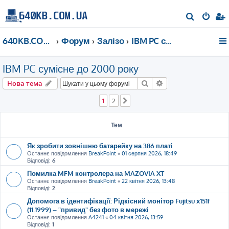
П
о
640KB.COM.UA
Форум
Залізо
IBM PC сумісне до 2000 року
ш
у
IBM PC сумісне до 2000 року
к
Пошук
Розширений пошу
Нова тема
1
2
Далі
Тем
Як зробити зовнішню батарейку на 386 платі
Останнє повідомлення
BreakPoint
«
01 серпня 2026, 18:49
Відповіді:
6
Помилка MFM контролера на MAZOVIA XT
Останнє повідомлення
BreakPoint
«
22 квітня 2026, 13:48
Відповіді:
2
Допомога в ідентифікації: Рідкісний монітор Fujitsu x151f
(11.1999) – "привид" без фото в мережі
Останнє повідомлення
A4241
«
04 квітня 2026, 13:59
Відповіді:
1