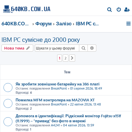
П
о
640KB.COM.UA
Форум
Залізо
IBM PC сумісне до 2000 року
ш
у
IBM PC сумісне до 2000 року
к
Пошук
Розширений пошу
Нова тема
1
2
Далі
Тем
Як зробити зовнішню батарейку на 386 платі
Останнє повідомлення
BreakPoint
«
01 серпня 2026, 18:49
Відповіді:
6
Помилка MFM контролера на MAZOVIA XT
Останнє повідомлення
BreakPoint
«
22 квітня 2026, 13:48
Відповіді:
2
Допомога в ідентифікації: Рідкісний монітор Fujitsu x151f
(11.1999) – "привид" без фото в мережі
Останнє повідомлення
A4241
«
04 квітня 2026, 13:59
Відповіді:
1