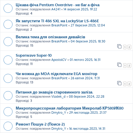
Цікава фіча Pentium Overdrive - не баг а фіча
Останнє повідомлення
A4241
«
14 вересня 2025, 19:22
Відповіді:
4
Як запустити TI 486 SXL на LuckyStar LS-486E
Останнє повідомлення
BreakPoint
«
27 березня 2025, 12:04
Відповіді:
2
Велика тема для опізнання девайсів
Останнє повідомлення
BreakPoint
«
04 березня 2025, 18:30
Відповіді:
15
1
2
Superwave Super-10
Останнє повідомлення
ApostolCV
«
01 лютого 2025, 16:31
Відповіді:
11
1
2
Чи можна до MDA підключати EGA монітор
Останнє повідомлення
BreakPoint
«
26 квітня 2024, 11:31
Відповіді:
13
1
2
Питання до знавців старовинного заліза.
Останнє повідомлення
Vlodek_d
«
08 березня 2024, 22:28
Відповіді:
3
Микропроцессорная лаборатория Микролаб КР580ИК80
Останнє повідомлення
Dmytro_Y
«
29 листопада 2023, 21:37
Відповіді:
5
Ремонт Пошук-2 (Поиск-2)
Останнє повідомлення
Dmytro_Y
«
16 листопада 2023, 14:31