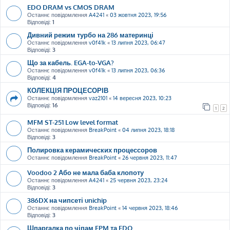
EDO DRAM vs CMOS DRAM
Останнє повідомлення
A4241
«
03 жовтня 2023, 19:56
Відповіді:
1
Дивний режим турбо на 286 материнці
Останнє повідомлення
v0f41k
«
13 липня 2023, 06:47
Відповіді:
3
Що за кабель. EGA-to-VGA?
Останнє повідомлення
v0f41k
«
13 липня 2023, 06:36
Відповіді:
4
КОЛЕКЦІЯ ПРОЦЕСОРІВ
Останнє повідомлення
vaz2101
«
14 вересня 2023, 10:23
Відповіді:
16
1
2
MFM ST-251 Low level format
Останнє повідомлення
BreakPoint
«
04 липня 2023, 18:18
Відповіді:
3
Полировка керамических процессоров
Останнє повідомлення
BreakPoint
«
26 червня 2023, 11:47
Voodoo 2 Або не мала баба клопоту
Останнє повідомлення
A4241
«
25 червня 2023, 23:24
Відповіді:
3
386DX на чипсеті unichip
Останнє повідомлення
BreakPoint
«
14 червня 2023, 18:46
Відповіді:
3
Шпаргалка по чіпам FPM та EDO