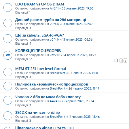
EDO DRAM vs CMOS DRAM
Останнє повідомлення
A4241
«
03 жовтня 2023, 19:56
Відповіді:
1
Дивний режим турбо на 286 материнці
Останнє повідомлення
v0f41k
«
13 липня 2023, 06:47
Відповіді:
3
Що за кабель. EGA-to-VGA?
Останнє повідомлення
v0f41k
«
13 липня 2023, 06:36
Відповіді:
4
КОЛЕКЦІЯ ПРОЦЕСОРІВ
Останнє повідомлення
vaz2101
«
14 вересня 2023, 10:23
Відповіді:
16
1
2
MFM ST-251 Low level format
Останнє повідомлення
BreakPoint
«
04 липня 2023, 18:18
Відповіді:
3
Полировка керамических процессоров
Останнє повідомлення
BreakPoint
«
26 червня 2023, 11:47
Voodoo 2 Або не мала баба клопоту
Останнє повідомлення
A4241
«
25 червня 2023, 23:24
Відповіді:
3
386DX на чипсеті unichip
Останнє повідомлення
BreakPoint
«
14 червня 2023, 18:46
Відповіді:
3
Шпаргалка по чіпам FPM та EDO