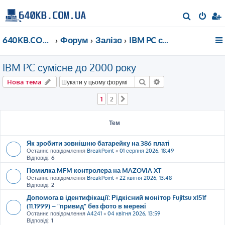
П
о
640KB.COM.UA
Форум
Залізо
IBM PC сумісне до 2000 року
ш
у
IBM PC сумісне до 2000 року
к
Пошук
Розширений пошу
Нова тема
1
2
Далі
Тем
Як зробити зовнішню батарейку на 386 платі
Останнє повідомлення
BreakPoint
«
01 серпня 2026, 18:49
Відповіді:
6
Помилка MFM контролера на MAZOVIA XT
Останнє повідомлення
BreakPoint
«
22 квітня 2026, 13:48
Відповіді:
2
Допомога в ідентифікації: Рідкісний монітор Fujitsu x151f
(11.1999) – "привид" без фото в мережі
Останнє повідомлення
A4241
«
04 квітня 2026, 13:59
Відповіді:
1