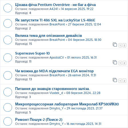
Цікава фіча Pentium Overdrive - не баг а фіча
Останнє повідомлення
A4241
«
14 вересня 2025, 19:22
Відповіді:
4
Як запустити TI 486 SXL на LuckyStar LS-486E
Останнє повідомлення
BreakPoint
«
27 березня 2025, 12:04
Відповіді:
2
Велика тема для опізнання девайсів
Останнє повідомлення
BreakPoint
«
04 березня 2025, 18:30
Відповіді:
15
1
2
Superwave Super-10
Останнє повідомлення
ApostolCV
«
01 лютого 2025, 16:31
Відповіді:
11
1
2
Чи можна до MDA підключати EGA монітор
Останнє повідомлення
BreakPoint
«
26 квітня 2024, 11:31
Відповіді:
13
1
2
Питання до знавців старовинного заліза.
Останнє повідомлення
Vlodek_d
«
08 березня 2024, 22:28
Відповіді:
3
Микропроцессорная лаборатория Микролаб КР580ИК80
Останнє повідомлення
Dmytro_Y
«
29 листопада 2023, 21:37
Відповіді:
5
Ремонт Пошук-2 (Поиск-2)
Останнє повідомлення
Dmytro_Y
«
16 листопада 2023, 14:31