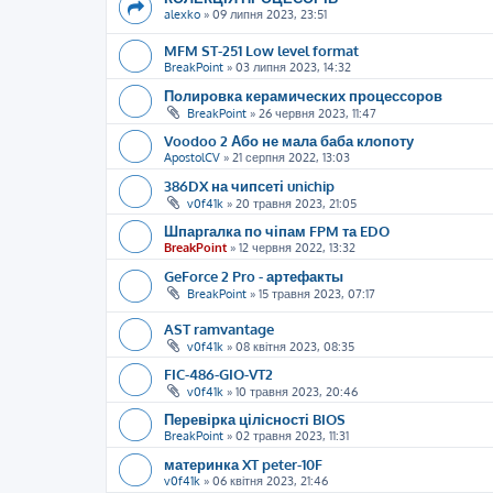
alexko
»
09 липня 2023, 23:51
MFM ST-251 Low level format
BreakPoint
»
03 липня 2023, 14:32
Полировка керамических процессоров
BreakPoint
»
26 червня 2023, 11:47
Voodoo 2 Або не мала баба клопоту
ApostolCV
»
21 серпня 2022, 13:03
386DX на чипсеті unichip
v0f41k
»
20 травня 2023, 21:05
Шпаргалка по чіпам FPM та EDO
BreakPoint
»
12 червня 2022, 13:32
GeForce 2 Pro - артефакты
BreakPoint
»
15 травня 2023, 07:17
AST ramvantage
v0f41k
»
08 квітня 2023, 08:35
FIC-486-GIO-VT2
v0f41k
»
10 травня 2023, 20:46
Перевірка цілісності BIOS
BreakPoint
»
02 травня 2023, 11:31
материнка XT peter-10F
v0f41k
»
06 квітня 2023, 21:46