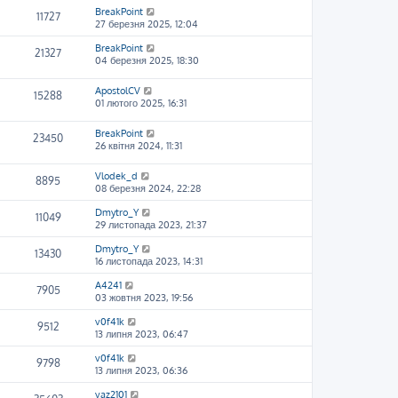
BreakPoint
11727
27 березня 2025, 12:04
BreakPoint
21327
04 березня 2025, 18:30
ApostolCV
15288
01 лютого 2025, 16:31
BreakPoint
23450
26 квітня 2024, 11:31
Vlodek_d
8895
08 березня 2024, 22:28
Dmytro_Y
11049
29 листопада 2023, 21:37
Dmytro_Y
13430
16 листопада 2023, 14:31
A4241
7905
03 жовтня 2023, 19:56
v0f41k
9512
13 липня 2023, 06:47
v0f41k
9798
13 липня 2023, 06:36
vaz2101