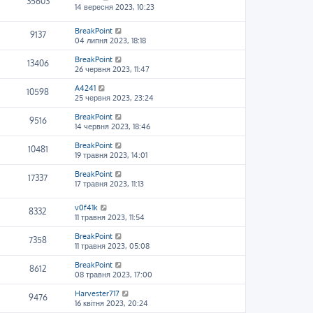
35603
14 вересня 2023, 10:23
BreakPoint
9137
04 липня 2023, 18:18
BreakPoint
13406
26 червня 2023, 11:47
A4241
10598
25 червня 2023, 23:24
BreakPoint
9516
14 червня 2023, 18:46
BreakPoint
10481
19 травня 2023, 14:01
BreakPoint
17337
17 травня 2023, 11:13
v0f41k
8332
11 травня 2023, 11:54
BreakPoint
7358
11 травня 2023, 05:08
BreakPoint
8612
08 травня 2023, 17:00
Harvester717
9476
16 квітня 2023, 20:24