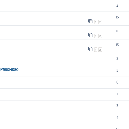
2
15
1
2
11
1
2
13
1
2
3
КР580ИК80
5
0
1
3
4