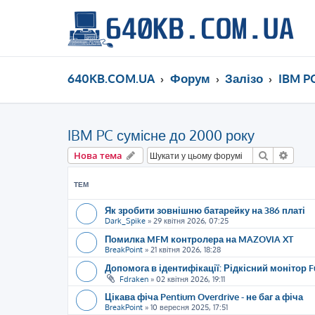
640KB.COM.UA
Форум
Залізо
IBM P
IBM PC сумісне до 2000 року
Пошук
Розш
Нова тема
ТЕМ
Як зробити зовнішню батарейку на 386 платі
Dark_Spike
»
29 квітня 2026, 07:25
Помилка MFM контролера на MAZOVIA XT
BreakPoint
»
21 квітня 2026, 18:28
Допомога в ідентифікації: Рідкісний монітор Fuj
Fdraken
»
02 квітня 2026, 19:11
Цікава фіча Pentium Overdrive - не баг а фіча
BreakPoint
»
10 вересня 2025, 17:51