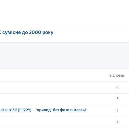
C сумісне до 2000 року
ирений пошук
ВІДПОВІДІ
6
2
itsu x151f (11.1999) – "привид" без фото в мережі
1
4