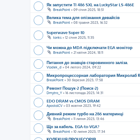
Як запустити TI 486 SXL на LuckyStar LS-486E
BreakPoint
»
09 січня 2025, 18:51
Велика тема для опізнання девайсів
BreakPoint
»
08 травня 2023, 16:32
Superwave Super-10
tonks
»
12 січня 2025, 11:35
Чи можна до MDA підключати EGA монітор
BreakPoint
»
21 квітня 2024, 18:11
Питання до знавців старовинного заліза.
Vlodek_d
»
04 лютого 2024, 09:22
Микропроцессорная лаборатория Микролаб 
BreakPoint
»
30 березня 2023, 17:58
Ремонт Пошук-2 (Поиск-2)
Dmytro_Y
»
16 листопада 2023, 14:31
EDO DRAM vs CMOS DRAM
ApostolCV
»
03 жовтня 2023, 19:42
Дивний режим турбо на 286 материнці
BreakPoint
»
11 липня 2023, 13:46
Що за кабель. EGA-to-VGA?
BreakPoint
»
10 липня 2023, 17:34
КОЛЕКЦІЯ ПРОЦЕСОРІВ