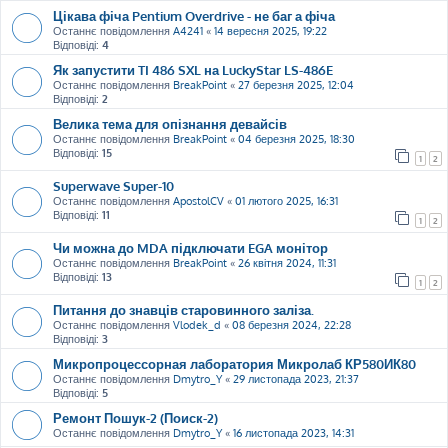
Цікава фіча Pentium Overdrive - не баг а фіча
Останнє повідомлення
A4241
«
14 вересня 2025, 19:22
Відповіді:
4
Як запустити TI 486 SXL на LuckyStar LS-486E
Останнє повідомлення
BreakPoint
«
27 березня 2025, 12:04
Відповіді:
2
Велика тема для опізнання девайсів
Останнє повідомлення
BreakPoint
«
04 березня 2025, 18:30
Відповіді:
15
1
2
Superwave Super-10
Останнє повідомлення
ApostolCV
«
01 лютого 2025, 16:31
Відповіді:
11
1
2
Чи можна до MDA підключати EGA монітор
Останнє повідомлення
BreakPoint
«
26 квітня 2024, 11:31
Відповіді:
13
1
2
Питання до знавців старовинного заліза.
Останнє повідомлення
Vlodek_d
«
08 березня 2024, 22:28
Відповіді:
3
Микропроцессорная лаборатория Микролаб КР580ИК80
Останнє повідомлення
Dmytro_Y
«
29 листопада 2023, 21:37
Відповіді:
5
Ремонт Пошук-2 (Поиск-2)
Останнє повідомлення
Dmytro_Y
«
16 листопада 2023, 14:31