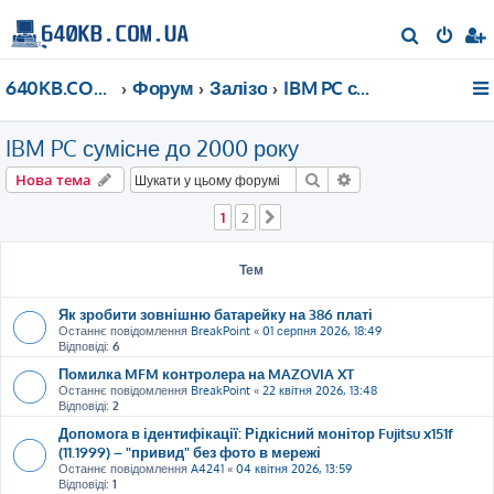
П
о
640KB.COM.UA
Форум
Залізо
IBM PC сумісне до 2000 року
ш
у
IBM PC сумісне до 2000 року
к
Пошук
Розширений пошу
Нова тема
1
2
Далі
Тем
Як зробити зовнішню батарейку на 386 платі
Останнє повідомлення
BreakPoint
«
01 серпня 2026, 18:49
Відповіді:
6
Помилка MFM контролера на MAZOVIA XT
Останнє повідомлення
BreakPoint
«
22 квітня 2026, 13:48
Відповіді:
2
Допомога в ідентифікації: Рідкісний монітор Fujitsu x151f
(11.1999) – "привид" без фото в мережі
Останнє повідомлення
A4241
«
04 квітня 2026, 13:59
Відповіді:
1