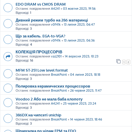
EDO DRAM vs CMOS DRAM
Останнє повідомлення
A4241
«
03 жовтня 2023, 19:56
Відповіді:
1
Дивний режим турбо на 286 материнці
Останнє повідомлення
v0f41k
«
13 липня 2023, 06:47
Відповіді:
3
Що за кабель. EGA-to-VGA?
Останнє повідомлення
v0f41k
«
13 липня 2023, 06:36
Відповіді:
4
КОЛЕКЦІЯ ПРОЦЕСОРІВ
Останнє повідомлення
vaz2101
«
14 вересня 2023, 10:23
Відповіді:
16
1
2
MFM ST-251 Low level format
Останнє повідомлення
BreakPoint
«
04 липня 2023, 18:18
Відповіді:
3
Полировка керамических процессоров
Останнє повідомлення
BreakPoint
«
26 червня 2023, 11:47
Voodoo 2 Або не мала баба клопоту
Останнє повідомлення
A4241
«
25 червня 2023, 23:24
Відповіді:
3
386DX на чипсеті unichip
Останнє повідомлення
BreakPoint
«
14 червня 2023, 18:46
Відповіді:
3
Шпаргалка по чіпам FPM та EDO