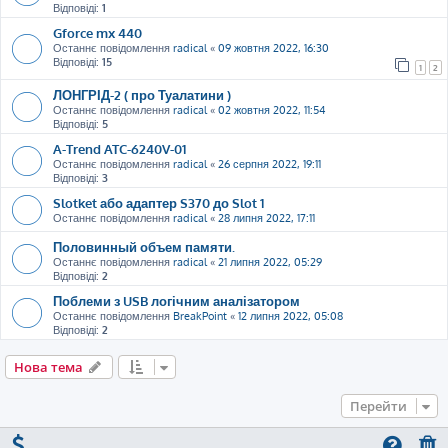
Відповіді:
1
Gforce mx 440
Останнє повідомлення
radical
«
09 жовтня 2022, 16:30
Відповіді:
15
1
2
ЛОНГРІД-2 ( про Туалатини )
Останнє повідомлення
radical
«
02 жовтня 2022, 11:54
Відповіді:
5
A-Trend ATC-6240V-01
Останнє повідомлення
radical
«
26 серпня 2022, 19:11
Відповіді:
3
Slotket або адаптер S370 до Slot 1
Останнє повідомлення
radical
«
28 липня 2022, 17:11
Половинный объем памяти.
Останнє повідомлення
radical
«
21 липня 2022, 05:29
Відповіді:
2
Поблеми з USB логічним аналізатором
Останнє повідомлення
BreakPoint
«
12 липня 2022, 05:08
Відповіді:
2
Нова тема
Перейти