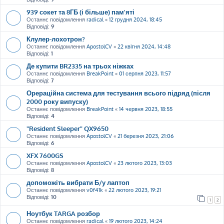
939 сокет та 8ГБ (і більше) пам'яті
Останнє повідомлення
radical
«
12 грудня 2024, 18:45
Відповіді:
9
Клулер-лохотрон?
Останнє повідомлення
ApostolCV
«
22 квітня 2024, 14:48
Відповіді:
1
Де купити BR2335 на трьох ніжках
Останнє повідомлення
BreakPoint
«
01 серпня 2023, 11:57
Відповіді:
7
Орераційна система для тестування всього підряд (після
2000 року випуску)
Останнє повідомлення
BreakPoint
«
14 червня 2023, 18:55
Відповіді:
4
"Resident Sleeper" QX9650
Останнє повідомлення
ApostolCV
«
21 березня 2023, 21:06
Відповіді:
6
XFX 7600GS
Останнє повідомлення
ApostolCV
«
23 лютого 2023, 13:03
Відповіді:
8
допоможіть вибрати Б/у лаптоп
Останнє повідомлення
v0f41k
«
22 лютого 2023, 19:21
Відповіді:
10
1
2
Ноутбук TARGA розбор
Останнє повідомлення
radical
«
19 лютого 2023, 14:24