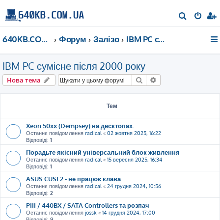
П
о
640KB.COM.UA
Форум
Залізо
IBM PC сумісне після 2000 року
ш
у
IBM PC сумісне після 2000 року
к
Пошук
Розширений пошу
Нова тема
Тем
Xeon 50xx (Dempsey) на десктопах.
Останнє повідомлення
radical
«
02 жовтня 2025, 16:22
Відповіді:
1
Порадьте якісний універсальний блок живлення
Останнє повідомлення
radical
«
15 вересня 2025, 16:34
Відповіді:
1
ASUS CUSL2 - не працює клава
Останнє повідомлення
radical
«
24 грудня 2024, 10:56
Відповіді:
2
PIII / 440BX / SATA Controllers та розпач
Останнє повідомлення
jossk
«
14 грудня 2024, 17:00
Відповіді:
9