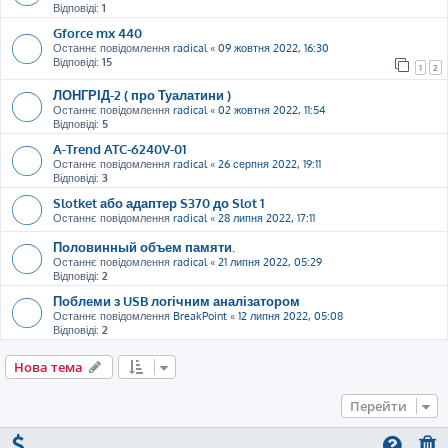
Відповіді:
1
Gforce mx 440
Останнє повідомлення
radical
«
09 жовтня 2022, 16:30
Відповіді:
15
1
2
ЛОНГРІД-2 ( про Туалатини )
Останнє повідомлення
radical
«
02 жовтня 2022, 11:54
Відповіді:
5
A-Trend ATC-6240V-01
Останнє повідомлення
radical
«
26 серпня 2022, 19:11
Відповіді:
3
Slotket або адаптер S370 до Slot 1
Останнє повідомлення
radical
«
28 липня 2022, 17:11
Половинный объем памяти.
Останнє повідомлення
radical
«
21 липня 2022, 05:29
Відповіді:
2
Поблеми з USB логічним аналізатором
Останнє повідомлення
BreakPoint
«
12 липня 2022, 05:08
Відповіді:
2
Нова тема
Перейти