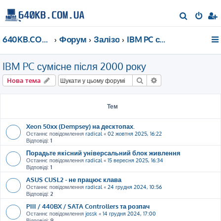
П
о
640KB.COM.UA
Форум
Залізо
IBM PC сумісне після 2000 року
ш
у
IBM PC сумісне після 2000 року
к
Пошук
Розширений пошу
Нова тема
Тем
Xeon 50xx (Dempsey) на десктопах.
Останнє повідомлення
radical
«
02 жовтня 2025, 16:22
Відповіді:
1
Порадьте якісний універсальний блок живлення
Останнє повідомлення
radical
«
15 вересня 2025, 16:34
Відповіді:
1
ASUS CUSL2 - не працює клава
Останнє повідомлення
radical
«
24 грудня 2024, 10:56
Відповіді:
2
PIII / 440BX / SATA Controllers та розпач
Останнє повідомлення
jossk
«
14 грудня 2024, 17:00
Відповіді:
9