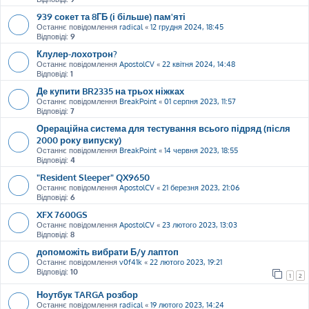
939 сокет та 8ГБ (і більше) пам'яті
Останнє повідомлення
radical
«
12 грудня 2024, 18:45
Відповіді:
9
Клулер-лохотрон?
Останнє повідомлення
ApostolCV
«
22 квітня 2024, 14:48
Відповіді:
1
Де купити BR2335 на трьох ніжках
Останнє повідомлення
BreakPoint
«
01 серпня 2023, 11:57
Відповіді:
7
Орераційна система для тестування всього підряд (після
2000 року випуску)
Останнє повідомлення
BreakPoint
«
14 червня 2023, 18:55
Відповіді:
4
"Resident Sleeper" QX9650
Останнє повідомлення
ApostolCV
«
21 березня 2023, 21:06
Відповіді:
6
XFX 7600GS
Останнє повідомлення
ApostolCV
«
23 лютого 2023, 13:03
Відповіді:
8
допоможіть вибрати Б/у лаптоп
Останнє повідомлення
v0f41k
«
22 лютого 2023, 19:21
Відповіді:
10
1
2
Ноутбук TARGA розбор
Останнє повідомлення
radical
«
19 лютого 2023, 14:24