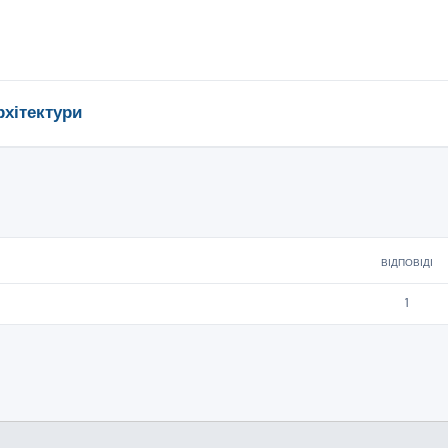
рхітектури
ирений пошук
ВІДПОВІДІ
1