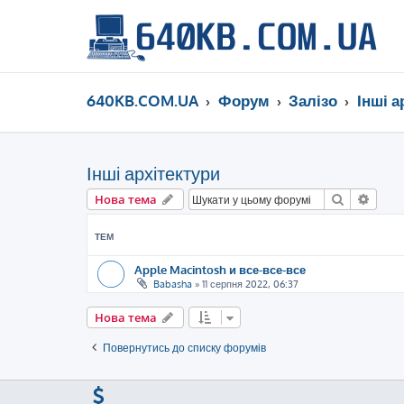
640KB.COM.UA
Форум
Залізо
Інші а
Інші архітектури
Пошук
Розш
Нова тема
ТЕМ
Apple Macintosh и все-все-все
Babasha
»
11 серпня 2022, 06:37
Нова тема
Повернутись до списку форумів