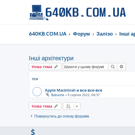
640KB.COM.UA
Форум
Залізо
Інші а
Інші архітектури
Пошук
Розш
Нова тема
ТЕМ
Apple Macintosh и все-все-все
Babasha
»
11 серпня 2022, 06:37
Нова тема
Повернутись до списку форумів