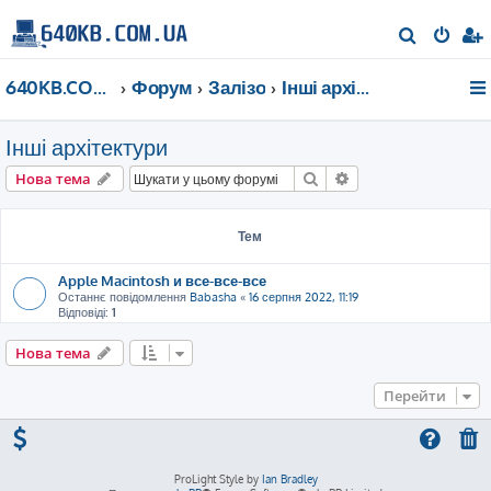
П
о
640KB.COM.UA
Форум
Залізо
Інші архітектури
ш
у
Інші архітектури
к
Пошук
Розширений пошу
Нова тема
Тем
Apple Macintosh и все-все-все
Останнє повідомлення
Babasha
«
16 серпня 2022, 11:19
Відповіді:
1
Нова тема
Перейти
ProLight Style by
Ian Bradley