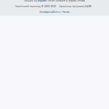
Працює на
phpBB
® Forum Software © phpBB Limited
Український переклад © 2005-2020
Українська підтримка phpBB
Конфіденційність
|
Умови