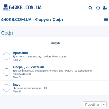
П
о
640KB.COM.UA
Форум
Софт
ш
у
Софт
к
Форум
Ігроманія
Для тих хто вважає, що раніше було краще
Тем:
2
Операційні системи
Дискусій навколо операціних систем (інсталяція, налаштування,
використання)
Тем:
3
Інше
Питання про прикладне ПО
Тем:
5
Перейти