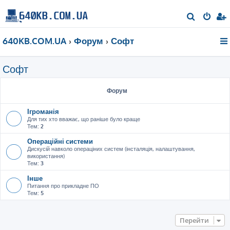
П
о
640KB.COM.UA
Форум
Софт
ш
у
Софт
к
Форум
Ігроманія
Для тих хто вважає, що раніше було краще
Тем:
2
Операційні системи
Дискусій навколо операціних систем (інсталяція, налаштування,
використання)
Тем:
3
Інше
Питання про прикладне ПО
Тем:
5
Перейти