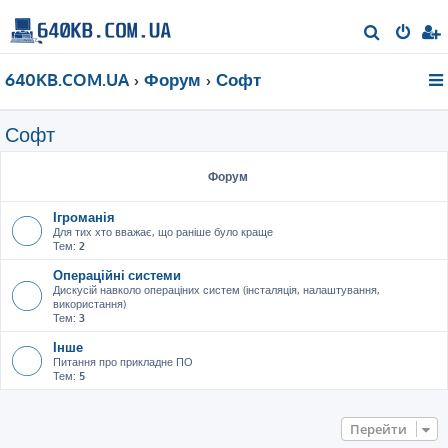
П
о
640KB.COM.UA
Форум
Софт
ш
у
Софт
к
Форум
Ігроманія
Для тих хто вважає, що раніше було краще
Тем:
2
Операційні системи
Дискусій навколо операціних систем (інсталяція, налаштування,
використання)
Тем:
3
Інше
Питання про прикладне ПО
Тем:
5
Перейти