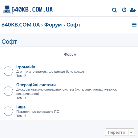
П
о
640KB.COM.UA
Форум
Софт
ш
у
Софт
к
Форум
Ігроманія
Для тих хто вважає, що раніше було краще
Тем:
2
Операційні системи
Дискусій навколо операціних систем (інсталяція, налаштування,
використання)
Тем:
3
Інше
Питання про прикладне ПО
Тем:
5
Перейти