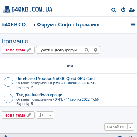
П
о
640KB.COM.UA
Форум
Софт
Ігроманія
ш
у
Ігроманія
к
Пошук
Розширений пошу
Нова тема
Тем
Unreleased Voodoo5 6000 Quad-GPU Card
Останнє повідомлення
jossk
«
10 квітня 2023, 06:33
Відповіді:
2
Так, раніше було краще...
Останнє повідомлення
v0f41k
«
17 серпня 2022, 19:55
Відповіді:
5
Нова тема
Перейти