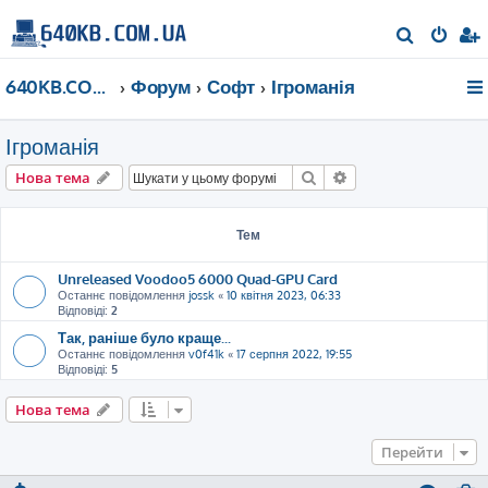
П
о
640KB.COM.UA
Форум
Софт
Ігроманія
ш
у
Ігроманія
к
Пошук
Розширений пошу
Нова тема
Тем
Unreleased Voodoo5 6000 Quad-GPU Card
Останнє повідомлення
jossk
«
10 квітня 2023, 06:33
Відповіді:
2
Так, раніше було краще...
Останнє повідомлення
v0f41k
«
17 серпня 2022, 19:55
Відповіді:
5
Нова тема
Перейти