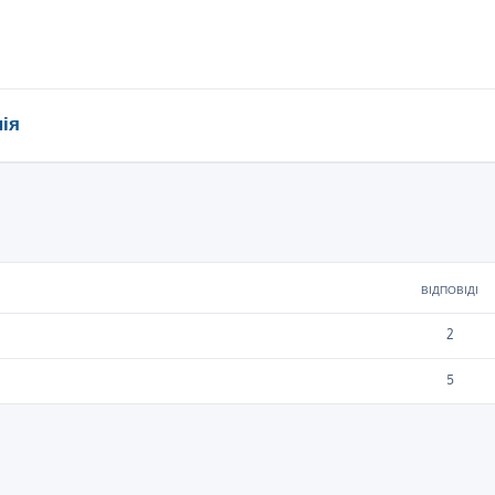
ія
ирений пошук
ВІДПОВІДІ
2
5