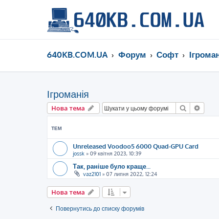
640KB.COM.UA
Форум
Софт
Ігроман
Ігроманія
Пошук
Розш
Нова тема
ТЕМ
Unreleased Voodoo5 6000 Quad-GPU Card
jossk
»
09 квітня 2023, 10:39
Так, раніше було краще...
vaz2101
»
07 липня 2022, 12:24
Нова тема
Повернутись до списку форумів