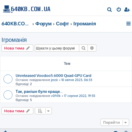
П
о
640KB.COM.UA
Форум
Софт
Ігроманія
ш
у
Ігроманія
к
Пошук
Розширений пошу
Нова тема
Тем
Unreleased Voodoo5 6000 Quad-GPU Card
Останнє повідомлення
jossk
«
10 квітня 2023, 06:33
Відповіді:
2
Так, раніше було краще...
Останнє повідомлення
v0f41k
«
17 серпня 2022, 19:55
Відповіді:
5
Нова тема
Перейти