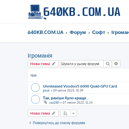
640KB.COM.UA
Форум
Софт
Ігроман
Ігроманія
Пошук
Розш
Нова тема
ТЕМ
Unreleased Voodoo5 6000 Quad-GPU Card
jossk
»
09 квітня 2023, 10:39
Так, раніше було краще...
vaz2101
»
07 липня 2022, 12:24
Нова тема
Повернутись до списку форумів