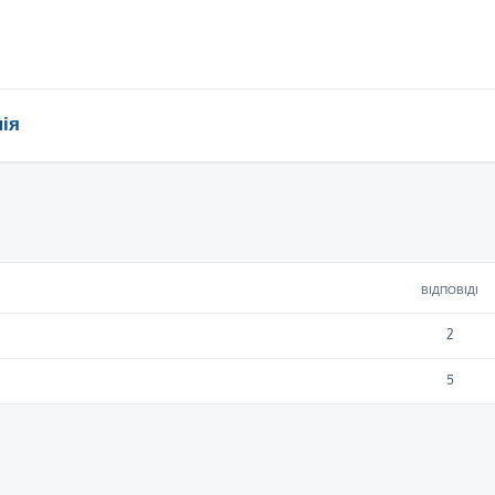
ія
ирений пошук
ВІДПОВІДІ
2
5