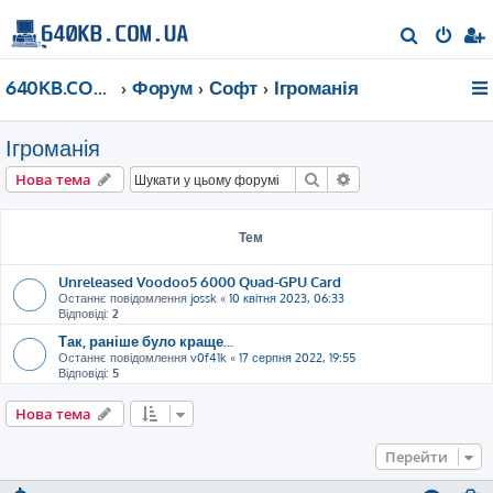
П
о
640KB.COM.UA
Форум
Софт
Ігроманія
ш
у
Ігроманія
к
Пошук
Розширений пошу
Нова тема
Тем
Unreleased Voodoo5 6000 Quad-GPU Card
Останнє повідомлення
jossk
«
10 квітня 2023, 06:33
Відповіді:
2
Так, раніше було краще...
Останнє повідомлення
v0f41k
«
17 серпня 2022, 19:55
Відповіді:
5
Нова тема
Перейти