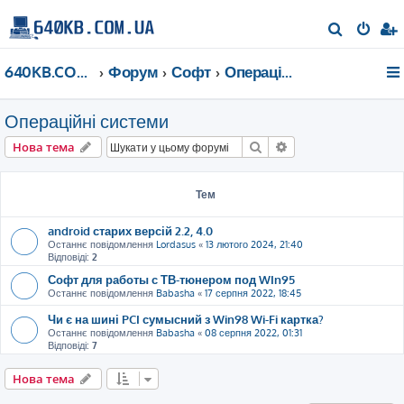
П
о
640KB.COM.UA
Форум
Софт
Операційні системи
ш
у
Операційні системи
к
Пошук
Розширений пошу
Нова тема
Тем
android старих версій 2.2, 4.0
Останнє повідомлення
Lordasus
«
13 лютого 2024, 21:40
Відповіді:
2
Софт для работы с ТВ-тюнером под WIn95
Останнє повідомлення
Babasha
«
17 серпня 2022, 18:45
Чи є на шині PCI сумысний з Win98 Wi-Fi картка?
Останнє повідомлення
Babasha
«
08 серпня 2022, 01:31
Відповіді:
7
Нова тема