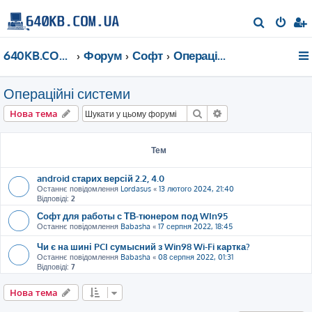
П
о
640KB.COM.UA
Форум
Софт
Операційні системи
ш
у
Операційні системи
к
Пошук
Розширений пошу
Нова тема
Тем
android старих версій 2.2, 4.0
Останнє повідомлення
Lordasus
«
13 лютого 2024, 21:40
Відповіді:
2
Софт для работы с ТВ-тюнером под WIn95
Останнє повідомлення
Babasha
«
17 серпня 2022, 18:45
Чи є на шині PCI сумысний з Win98 Wi-Fi картка?
Останнє повідомлення
Babasha
«
08 серпня 2022, 01:31
Відповіді:
7
Нова тема