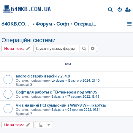
П
о
640KB.COM.UA
Форум
Софт
Операційні системи
ш
у
Операційні системи
к
Пошук
Розширений пошу
Нова тема
Тем
android старих версій 2.2, 4.0
Останнє повідомлення
Lordasus
«
13 лютого 2024, 21:40
Відповіді:
2
Софт для работы с ТВ-тюнером под WIn95
Останнє повідомлення
Babasha
«
17 серпня 2022, 18:45
Чи є на шині PCI сумысний з Win98 Wi-Fi картка?
Останнє повідомлення
Babasha
«
08 серпня 2022, 01:31
Відповіді:
7
Нова тема