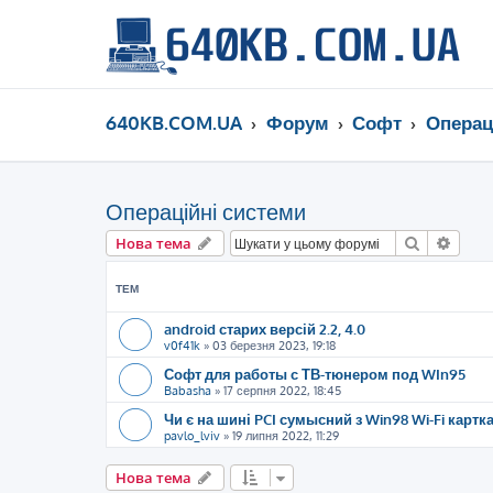
640KB.COM.UA
Форум
Софт
Операц
Операційні системи
Пошук
Розш
Нова тема
ТЕМ
android старих версій 2.2, 4.0
v0f41k
»
03 березня 2023, 19:18
Софт для работы с ТВ-тюнером под WIn95
Babasha
»
17 серпня 2022, 18:45
Чи є на шині PCI сумысний з Win98 Wi-Fi картк
pavlo_lviv
»
19 липня 2022, 11:29
Нова тема