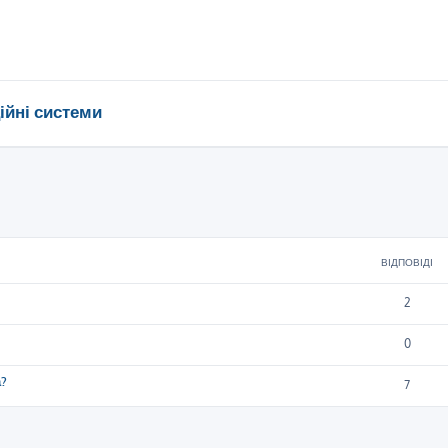
ійні системи
ирений пошук
ВІДПОВІДІ
2
0
а?
7