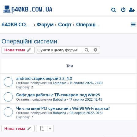
П
о
640KB.COM.UA
Форум
Софт
Операційні системи
ш
у
Операційні системи
к
Пошук
Розширений пошу
Нова тема
Тем
android старих версій 2.2, 4.0
Останнє повідомлення
Lordasus
«
13 лютого 2024, 21:40
Відповіді:
2
Софт для работы с ТВ-тюнером под WIn95
Останнє повідомлення
Babasha
«
17 серпня 2022, 18:45
Чи є на шині PCI сумысний з Win98 Wi-Fi картка?
Останнє повідомлення
Babasha
«
08 серпня 2022, 01:31
Відповіді:
7
Нова тема