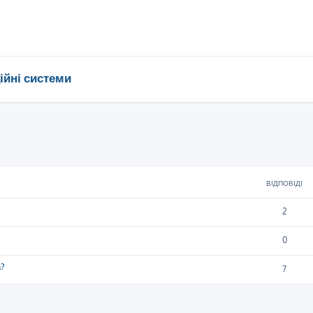
ійні системи
ирений пошук
ВІДПОВІДІ
2
0
а?
7