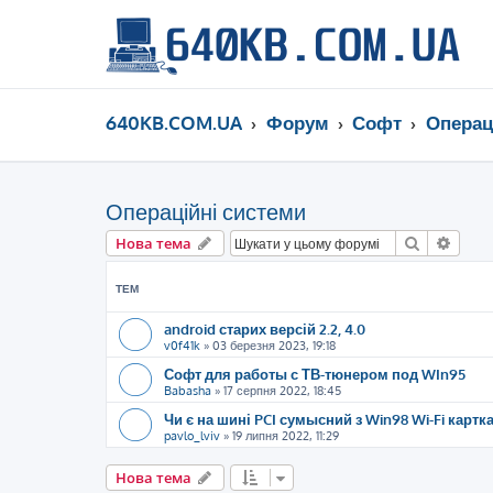
640KB.COM.UA
Форум
Софт
Операц
Операційні системи
Пошук
Розш
Нова тема
ТЕМ
android старих версій 2.2, 4.0
v0f41k
»
03 березня 2023, 19:18
Софт для работы с ТВ-тюнером под WIn95
Babasha
»
17 серпня 2022, 18:45
Чи є на шині PCI сумысний з Win98 Wi-Fi картк
pavlo_lviv
»
19 липня 2022, 11:29
Нова тема