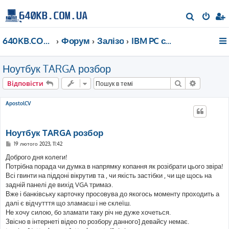
П
о
640KB.COM.UA
Форум
Залізо
IBM PC сумісне після 2000 року
ш
у
Ноутбук TARGA розбор
к
Пошук
Розшире
Відповісти
ApostolCV
Ноутбук TARGA розбор
П
19 лютого 2023, 11:42
о
в
Доброго дня колеги!
і
Потрібна порада чи думка в напрямку копання як розібрати цього звіра!
д
о
Всі гвинти на піддоні вікрутив та , чи якість застібки , чи ще щось на
м
задній панелі де вихід VGA тримаэ.
л
е
Вже і банківську карточку просовува до якогось моменту проходить а
н
далі є відчутття що зламаєш і не склеїш.
н
я
Не хочу силою, бо зламати таку річ не дуже хочеться.
Звісно в інтернеті відео по розбору данного] девайсу немає.