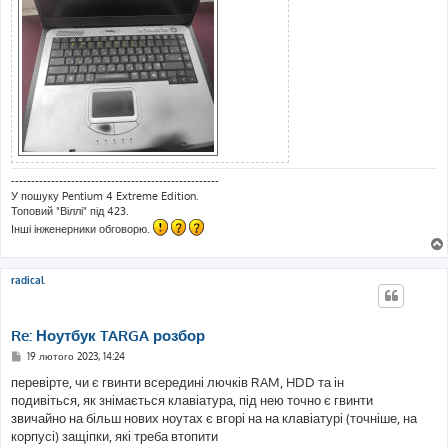
----------------------------------------------------
У пошуку Pentium 4 Extreme Edition.
Топовий "Віллі" під 423.
Інші інженерники обговорю.
radical
Re: Ноутбук TARGA розбор
П
19 лютого 2023, 14:24
о
в
перевірте, чи є гвинти всередині лючків RAM, HDD та ін
і
подивіться, як знімається клавіатура, під нею точно є гвинти
д
о
звичайно на більш нових ноутах є вгорі на на клавіатурі (точніше, на
м
корпусі) защіпки, які треба втопити
л