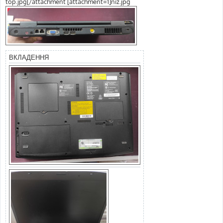
top.jpg[/attachment [attachment=1]niz.jpg
ВКЛАДЕННЯ