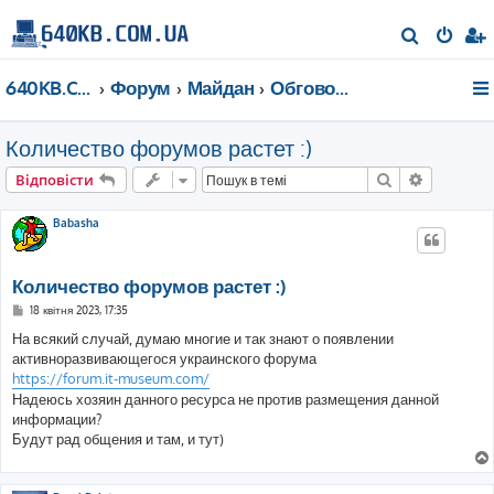
П
о
640KB.COM.UA
Форум
Майдан
Обговорюємо наш форум
ш
у
Количество форумов растет :)
к
Пошук
Розшире
Відповісти
Babasha
Количество форумов растет :)
П
18 квітня 2023, 17:35
о
в
На всякий случай, думаю многие и так знают о появлении
і
активноразвивающегося украинского форума
д
о
https://forum.it-museum.com/
м
Надеюсь хозяин данного ресурса не против размещения данной
л
е
информации?
н
Будут рад общения и там, и тут)
н
я