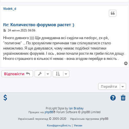
Vlodek_d
Re: Количество форумов растет :)
П
24 квітня 2023, 06:06
о
в
Нічого дивного )))) Ще донедавна всі сиділи на nedopc, zx-pk,
і
"полигоне" ... По зрозумілим причинам там спілкуватися стало
д
о
неможливо. Я ще дивувався, чому немає подібної тематики
м
україномовних форумів. І ось , вони почали рости як гриби після дощу.
л
е
Нічого страшного в кількості немає - вона згодом перейде в якість .
н
н
я
Відповісти
Перейти
ProLight Style by
Ian Bradley
Працює на
phpBB
® Forum Software © phpBB Limited
Український переклад © 2005-2020
Українська підтримка phpBB
Конфіденційність
|
Умови