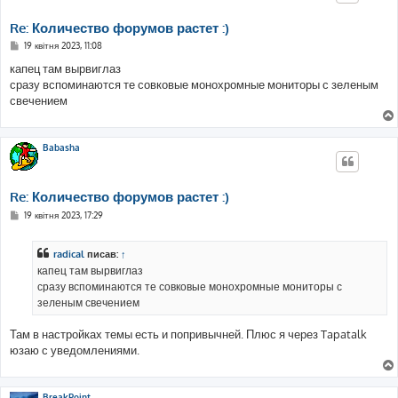
Re: Количество форумов растет :)
П
19 квітня 2023, 11:08
о
в
капец там вырвиглаз
і
сразу вспоминаются те совковые монохромные мониторы с зеленым
д
о
свечением
м
л
е
н
Babasha
н
я
Re: Количество форумов растет :)
П
19 квітня 2023, 17:29
о
в
і
radical
писав:
↑
д
о
капец там вырвиглаз
м
сразу вспоминаются те совковые монохромные мониторы с
л
е
зеленым свечением
н
н
я
Там в настройках темы есть и попривычней. Плюс я через Tapatalk
юзаю с уведомлениями.
BreakPoint