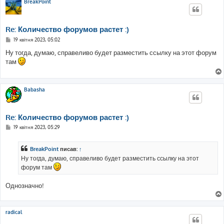
BreakPoint
Re: Количество форумов растет :)
П
19 квітня 2023, 05:02
о
в
Ну тогда, думаю, справеливо будет разместить ссылку на этот форум
і
там
д
о
м
л
е
Babasha
н
н
я
Re: Количество форумов растет :)
П
19 квітня 2023, 05:29
о
в
і
BreakPoint
писав:
↑
д
о
Ну тогда, думаю, справеливо будет разместить ссылку на этот
м
форум там
л
е
н
Однозначно!
н
я
radical