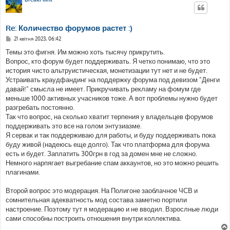
Re: Количество форумов растет :)
П
21 квітня 2023, 06:42
о
в
Темы это фигня. Им можно хоть тысячу прикрутить.
і
Вопрос, кто форум будет поддерживать. Я четко понимаю, что это
д
о
история чисто альтруистическая, монетизации тут нет и не будет.
м
Устраивать краудфандинг на поддержку форума под девизом "Денги
л
е
давай!" смысла не имеет. Прикручивать рекламу на фомум где
н
меньше 1000 активных учасников тоже. А вот проблемы нужно будет
н
я
разгребать постоянно.
Так что вопрос, на сколько хватит терпения у владельцев форумов
поддерживать это все на голом энтузиазме.
Я сервак и так поддерживаю для работы, и буду поддерживать пока
буду живой (надеюсь еще долго). Так что платформа для форума
есть и будет. Заплатить 300грн в год за домен мне не сложно.
Немного нарпягает выгребание спам аккаунтов, но это можно решить
плагинами.
Второй вопрос это модерация. На Полигоне заоблачное ЧСВ и
сомнительная адекватность мод состава заметно портили
настроение. Поэтому тут я модерацию и не вводил. Взрослные люди
сами способны построить отношения внутри коллектива.